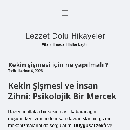
menüyü
Anasayfa
aç
Gizlilik Politikası
Lezzet Dolu Hikayeler
Yasal Uyarı
Etle ilgili neşeli bilgiler keşfet!
Hakkımızda
Kekin şişmesi için ne yapılmalı ?
Tarih: Haziran 6, 2026
Kekin Şişmesi ve İnsan
Zihni: Psikolojik Bir Mercek
Bazen mutfakta bir kekin nasıl kabaracağını
düşünürken, zihnimde insan davranışlarının gizemli
mekanizmalarını da sorgularım.
Duygusal zekâ
ve