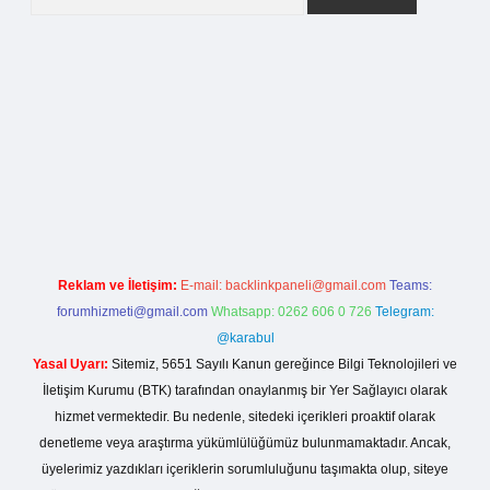
la casino giriş
Reklam ve İletişim:
E-mail:
backlinkpaneli@gmail.com
Teams:
forumhizmeti@gmail.com
Whatsapp: 0262 606 0 726
Telegram:
@karabul
Yasal Uyarı:
Sitemiz, 5651 Sayılı Kanun gereğince Bilgi Teknolojileri ve
İletişim Kurumu (BTK) tarafından onaylanmış bir Yer Sağlayıcı olarak
hizmet vermektedir. Bu nedenle, sitedeki içerikleri proaktif olarak
denetleme veya araştırma yükümlülüğümüz bulunmamaktadır. Ancak,
üyelerimiz yazdıkları içeriklerin sorumluluğunu taşımakta olup, siteye