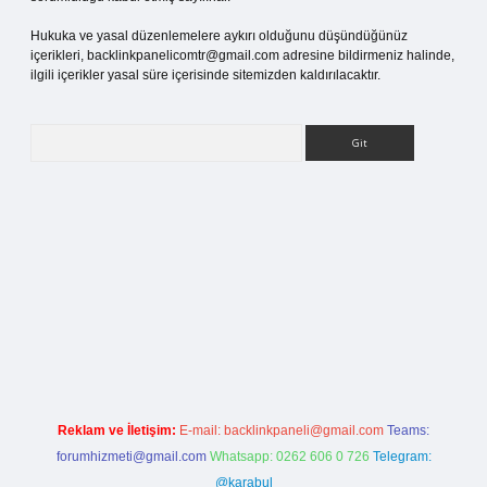
Hukuka ve yasal düzenlemelere aykırı olduğunu düşündüğünüz
içerikleri,
backlinkpanelicomtr@gmail.com
adresine bildirmeniz halinde,
ilgili içerikler yasal süre içerisinde sitemizden kaldırılacaktır.
Arama
iriş
Reklam ve İletişim:
E-mail:
backlinkpaneli@gmail.com
Teams:
forumhizmeti@gmail.com
Whatsapp: 0262 606 0 726
Telegram:
@karabul