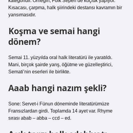
kategoridir. Örneğin, Folk Sepen de koçluk yapıyor.
Kısacası, çarpma, halk şiirindeki destansı kavramın bir
yansımasıdır.
Koşma ve semai hangi
dönem?
Semai 11. yüzyılda oral halk literatürü ile yaratıldı.
Mani, birçok şairde yarış, öğütme ve güzelleştirici,
Semati’nin eserleri ile birlikte.
Aaab hangi nazım şekli?
Sone: Servet-i Fünun döneminde literatürümüze
Fransızlardan girdi. Toplamda 14 ayet var. Rhyme
sırası abab – abba – ccd – ed.