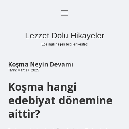
menüyü
Anasayfa
aç
Gizlilik Politikası
Lezzet Dolu Hikayeler
Yasal Uyarı
Etle ilgili neşeli bilgiler keşfet!
Hakkımızda
Koşma Neyin Devamı
Tarih: Mart 17, 2025
Koşma hangi
edebiyat dönemine
aittir?