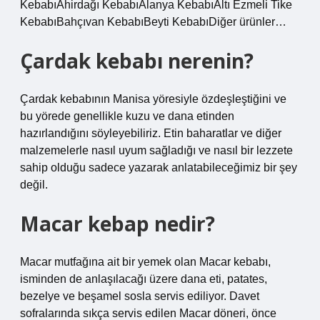
KebabıAhirdağı KebabıAlanya KebabıAltı Ezmeli Tike
KebabıBahçıvan KebabıBeyti KebabıDiğer ürünler…
Çardak kebabı nerenin?
Çardak kebabının Manisa yöresiyle özdeşleştiğini ve
bu yörede genellikle kuzu ve dana etinden
hazırlandığını söyleyebiliriz. Etin baharatlar ve diğer
malzemelerle nasıl uyum sağladığı ve nasıl bir lezzete
sahip olduğu sadece yazarak anlatabileceğimiz bir şey
değil.
Macar kebap nedir?
Macar mutfağına ait bir yemek olan Macar kebabı,
isminden de anlaşılacağı üzere dana eti, patates,
bezelye ve beşamel sosla servis ediliyor. Davet
sofralarında sıkça servis edilen Macar döneri, önce