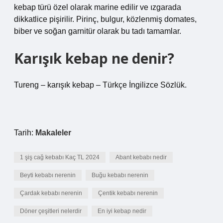
kebap türü özel olarak marine edilir ve ızgarada
dikkatlice pişirilir. Pirinç, bulgur, közlenmiş domates,
biber ve soğan garnitür olarak bu tadı tamamlar.
Karışık kebap ne denir?
Tureng – karışık kebap – Türkçe İngilizce Sözlük.
Tarih:
Makaleler
1 şiş cağ kebabı Kaç TL 2024
Abant kebabı nedir
Beyti kebabı nerenin
Buğu kebabı nerenin
Çardak kebabı nerenin
Çentik kebabı nerenin
Döner çeşitleri nelerdir
En iyi kebap nedir