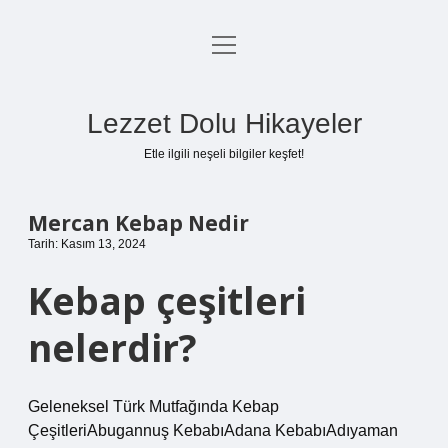
menüyü
Anasayfa
aç
Gizlilik Politikası
Lezzet Dolu Hikayeler
Yasal Uyarı
Etle ilgili neşeli bilgiler keşfet!
Hakkımızda
Mercan Kebap Nedir
Tarih: Kasım 13, 2024
Kebap çeşitleri
nelerdir?
Geleneksel Türk Mutfağında Kebap
ÇeşitleriAbugannuş KebabıAdana KebabıAdıyaman