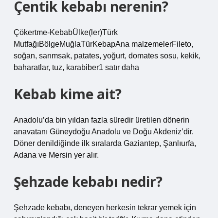
Çentik kebabı nerenin?
Çökertme-KebabÜlke(ler)Türk
MutfağıBölgeMuğlaTürKebapAna malzemelerFileto,
soğan, sarımsak, patates, yoğurt, domates sosu, kekik,
baharatlar, tuz, karabiber1 satır daha
Kebab kime ait?
Anadolu’da bin yıldan fazla süredir üretilen dönerin
anavatanı Güneydoğu Anadolu ve Doğu Akdeniz’dir.
Döner denildiğinde ilk sıralarda Gaziantep, Şanlıurfa,
Adana ve Mersin yer alır.
Şehzade kebabı nedir?
Şehzade kebabı, deneyen herkesin tekrar yemek için