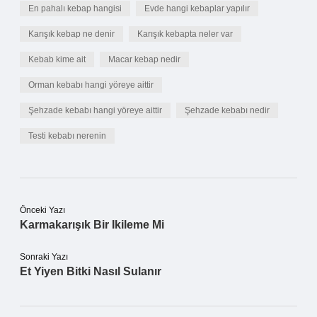
En pahalı kebap hangisi
Evde hangi kebaplar yapılır
Karışık kebap ne denir
Karışık kebapta neler var
Kebab kime ait
Macar kebap nedir
Orman kebabı hangi yöreye aittir
Şehzade kebabı hangi yöreye aittir
Şehzade kebabı nedir
Testi kebabı nerenin
Önceki Yazı
Karmakarışık Bir Ikileme Mi
Sonraki Yazı
Et Yiyen Bitki Nasıl Sulanır