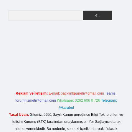
Arama
iriş
Reklam ve İletişim:
E-mail:
backlinkpaneli@gmail.com
Teams:
forumhizmeti@gmail.com
Whatsapp: 0262 606 0 726
Telegram:
@karabul
Yasal Uyarı:
Sitemiz, 5651 Sayılı Kanun gereğince Bilgi Teknolojileri ve
İletişim Kurumu (BTK) tarafından onaylanmış bir Yer Sağlayıcı olarak
hizmet vermektedir. Bu nedenle, sitedeki içerikleri proaktif olarak