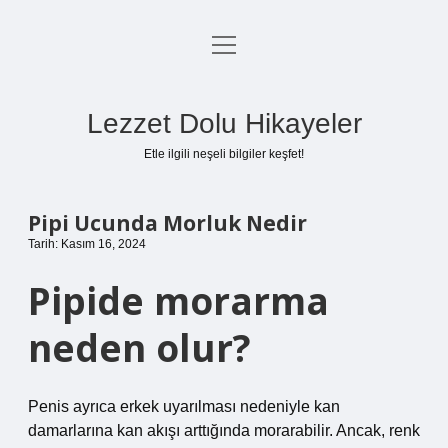
menüyü
Anasayfa
aç
Gizlilik Politikası
Lezzet Dolu Hikayeler
Yasal Uyarı
Etle ilgili neşeli bilgiler keşfet!
Hakkımızda
Pipi Ucunda Morluk Nedir
Tarih: Kasım 16, 2024
Pipide morarma
neden olur?
Penis ayrıca erkek uyarılması nedeniyle kan
damarlarına kan akışı arttığında morarabilir. Ancak, renk