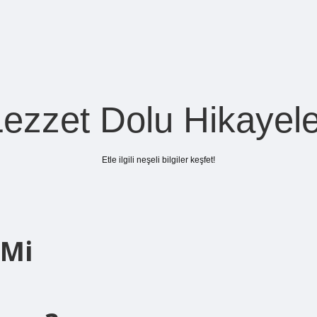
Lezzet Dolu Hikayele
Etle ilgili neşeli bilgiler keşfet!
 Mi