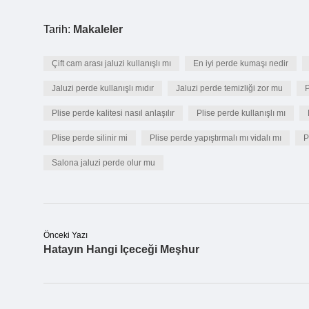
Tarih:
Makaleler
Çift cam arası jaluzi kullanışlı mı
En iyi perde kumaşı nedir
Jaluzi perde kullanışlı mıdır
Jaluzi perde temizliği zor mu
P
Plise perde kalitesi nasıl anlaşılır
Plise perde kullanışlı mı
Plise perde silinir mi
Plise perde yapıştırmalı mı vidalı mı
P
Salona jaluzi perde olur mu
Önceki Yazı
Hatayın Hangi Içeceği Meşhur