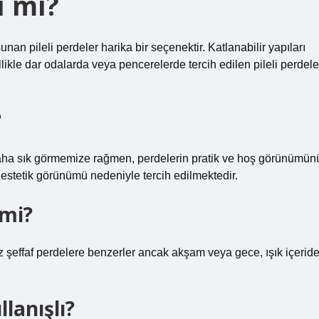
ı mı?
an pileli perdeler harika bir seçenektir. Katlanabilir yapıları
likle dar odalarda veya pencerelerde tercih edilen pileli perdele
?
 daha sık görmemize rağmen, perdelerin pratik ve hoş görünümün
ve estetik görünümü nedeniyle tercih edilmektedir.
 mi?
arz şeffaf perdelere benzerler ancak akşam veya gece, ışık içerid
lanışlı?