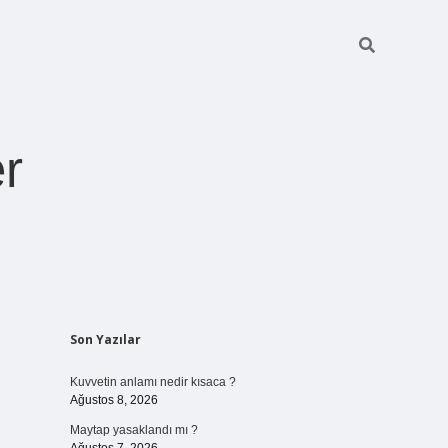
r
Sidebar
Son Yazılar
pia bella casino giriş
Kuvvetin anlamı nedir kısaca ?
Ağustos 8, 2026
Maytap yasaklandı mı ?