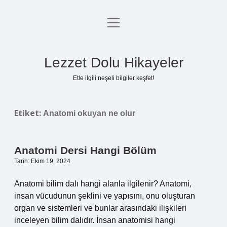
menüyü
Anasayfa
aç
Gizlilik Politikası
Lezzet Dolu Hikayeler
Yasal Uyarı
Etle ilgili neşeli bilgiler keşfet!
Hakkımızda
Etiket:
Anatomi okuyan ne olur
Anatomi Dersi Hangi Bölüm
Tarih: Ekim 19, 2024
Anatomi bilim dalı hangi alanla ilgilenir? Anatomi,
insan vücudunun şeklini ve yapısını, onu oluşturan
organ ve sistemleri ve bunlar arasındaki ilişkileri
inceleyen bilim dalıdır. İnsan anatomisi hangi