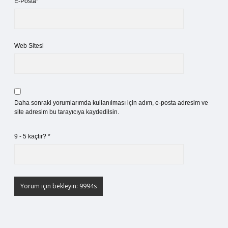
E-Posta*
Web Sitesi
Daha sonraki yorumlarımda kullanılması için adım, e-posta adresim ve
site adresim bu tarayıcıya kaydedilsin.
9 - 5 kaçtır?
*