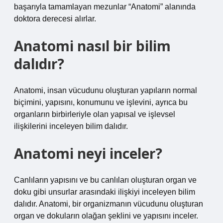
başarıyla tamamlayan mezunlar “Anatomi” alanında
doktora derecesi alırlar.
Anatomi nasıl bir bilim
dalıdır?
Anatomi, insan vücudunu oluşturan yapıların normal
biçimini, yapısını, konumunu ve işlevini, ayrıca bu
organların birbirleriyle olan yapısal ve işlevsel
ilişkilerini inceleyen bilim dalıdır.
Anatomi neyi inceler?
Canlıların yapısını ve bu canlıları oluşturan organ ve
doku gibi unsurlar arasındaki ilişkiyi inceleyen bilim
dalıdır. Anatomi, bir organizmanın vücudunu oluşturan
organ ve dokuların olağan şeklini ve yapısını inceler.