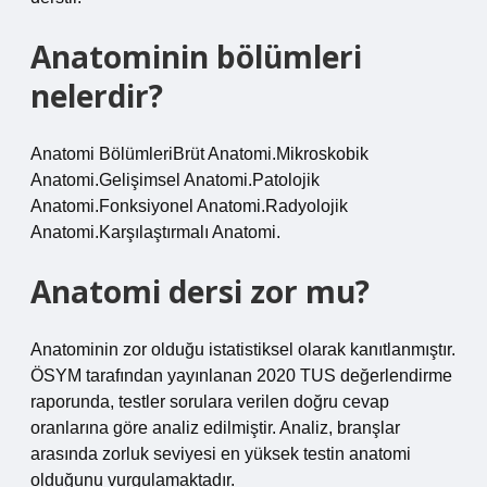
Anatominin bölümleri
nelerdir?
Anatomi BölümleriBrüt Anatomi.Mikroskobik
Anatomi.Gelişimsel Anatomi.Patolojik
Anatomi.Fonksiyonel Anatomi.Radyolojik
Anatomi.Karşılaştırmalı Anatomi.
Anatomi dersi zor mu?
Anatominin zor olduğu istatistiksel olarak kanıtlanmıştır.
ÖSYM tarafından yayınlanan 2020 TUS değerlendirme
raporunda, testler sorulara verilen doğru cevap
oranlarına göre analiz edilmiştir. Analiz, branşlar
arasında zorluk seviyesi en yüksek testin anatomi
olduğunu vurgulamaktadır.