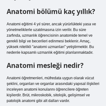
Anatomi bölümü kaç yıllık?
Anatomi eğitimi 4 yıl sürer, ancak yürürlükteki yasa ve
yönetmeliklerle uzatılmasına izin verilir. Bu süre
zarfında, uzmanlık öğrencisinin anatomide temel ve
gerekli bilgi ve becerileri edinmesi beklenir. Amaç,
yüksek nitelikli “anatomi uzmanları” yetiştirmektir. Bu
nedenle kapsamlı uzmanlık eğitimi planlanmaktadır.
Anatomi mesleği nedir?
Anatomi öğretmenleri, müfredata uygun olarak vücut
şeklini, organları ve organlar arasındaki yapısal ilişkileri
inceleyen anatomi konularını öğrencilere öğreten
kişilerdir. Brüt, mikroskobik, sitolojik, gelişimsel ve
patolojik anatomi gibi alt dalları vardır.