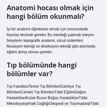
Anatomi hocası olmak için
hangi bölüm okunmalı?
İyi bir anatomi öğretmeni olmak için üniversitede
biyoloji okumak gerekir. Bu mesleği yapmak isteyen
bireylerin topografik anatomi, vücut sistemleri,
fiksasyon tekniği ve diseksiyon tekniği gibi alanlarda
eğitim almış olması gerekir.
Tıp bölümünde hangi
bölümler var?
Tıp FakültesiTemel Tıp BilimleriDahiliye Tıp
BilimleriCerrahi Tıp BilimleriTıbbi EğitimGöğüs
HastalıklarıKulak Burun Boğaz HastalıklarıTıbbi
MikrobiyolojiHalk SağlığıOrtopedi ve TravmatolojiTıbbi