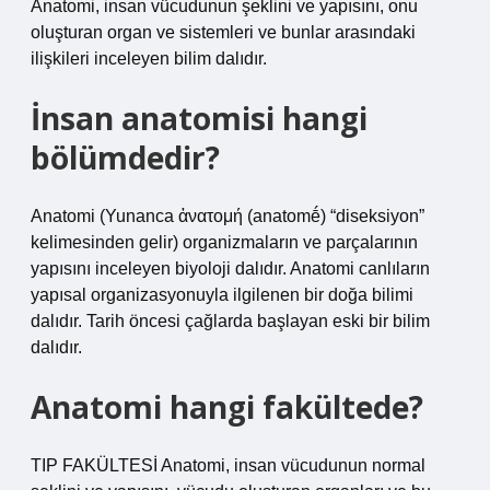
Anatomi, insan vücudunun şeklini ve yapısını, onu
oluşturan organ ve sistemleri ve bunlar arasındaki
ilişkileri inceleyen bilim dalıdır.
İnsan anatomisi hangi
bölümdedir?
Anatomi (Yunanca ἀνατομή (anatomḗ) “diseksiyon”
kelimesinden gelir) organizmaların ve parçalarının
yapısını inceleyen biyoloji dalıdır. Anatomi canlıların
yapısal organizasyonuyla ilgilenen bir doğa bilimi
dalıdır. Tarih öncesi çağlarda başlayan eski bir bilim
dalıdır.
Anatomi hangi fakültede?
TIP FAKÜLTESİ Anatomi, insan vücudunun normal