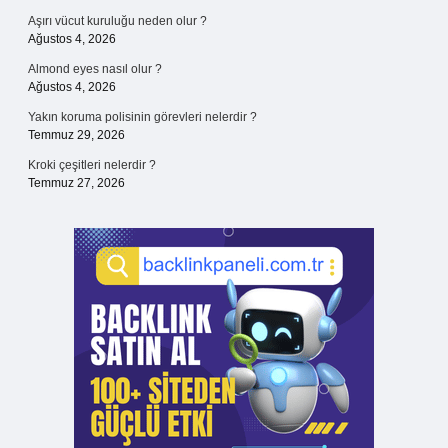
Aşırı vücut kuruluğu neden olur ?
Ağustos 4, 2026
Almond eyes nasıl olur ?
Ağustos 4, 2026
Yakın koruma polisinin görevleri nelerdir ?
Temmuz 29, 2026
Kroki çeşitleri nelerdir ?
Temmuz 27, 2026