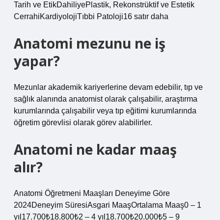
Tarih ve EtikDahiliyePlastik, Rekonstrüktif ve Estetik
CerrahiKardiyolojiTıbbi Patoloji16 satır daha
Anatomi mezunu ne iş
yapar?
Mezunlar akademik kariyerlerine devam edebilir, tıp ve
sağlık alanında anatomist olarak çalışabilir, araştırma
kurumlarında çalışabilir veya tıp eğitimi kurumlarında
öğretim görevlisi olarak görev alabilirler.
Anatomi ne kadar maaş
alır?
Anatomi Öğretmeni Maaşları Deneyime Göre
2024Deneyim SüresiAsgari MaaşOrtalama Maaş0 – 1
yıl17.700₺18.800₺2 – 4 yıl18.700₺20.000₺5 – 9