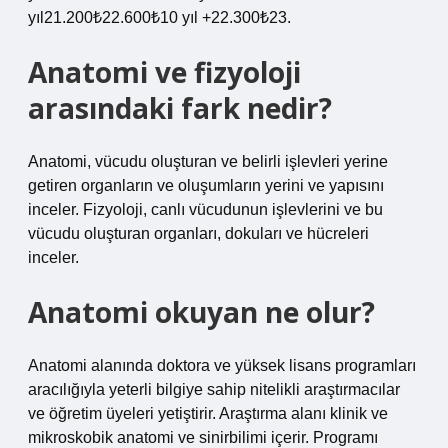
yıl21.200₺22.600₺10 yıl +22.300₺23.
Anatomi ve fizyoloji
arasındaki fark nedir?
Anatomi, vücudu oluşturan ve belirli işlevleri yerine
getiren organların ve oluşumların yerini ve yapısını
inceler. Fizyoloji, canlı vücudunun işlevlerini ve bu
vücudu oluşturan organları, dokuları ve hücreleri
inceler.
Anatomi okuyan ne olur?
Anatomi alanında doktora ve yüksek lisans programları
aracılığıyla yeterli bilgiye sahip nitelikli araştırmacılar
ve öğretim üyeleri yetiştirir. Araştırma alanı klinik ve
mikroskobik anatomi ve sinirbilimi içerir. Programı