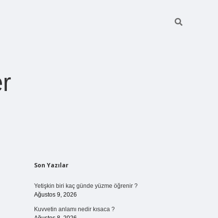
r
Sidebar
Son Yazılar
pia bella casin
Yetişkin biri kaç günde yüzme öğrenir ?
Ağustos 9, 2026
Kuvvetin anlamı nedir kısaca ?