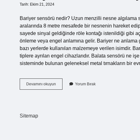
Tarih: Ekim 21, 2024
Bariyer sensörü nedir? Uzun menzilli nesne algılama sen
aralarında 8 metre mesafede bir nesnenin hareket edip et
sayede sinyal geldiğinde röle kontağı istenildiği gibi aç
önleme veya engel anlamına gelir. Bariyer ne anlama g
bazı yerlerde kullanılan malzemeye verilen isimdir. Bari
tiplere ayrılan engel cihazlarıdır. Balata sensörü ne iş
sisteminde bulunan geleneksel metal tırnakların bir ev
Bariyer
Devamını okuyun
Yorum Bırak
Sensörü
Ne
Işe
Yarar
Sitemap