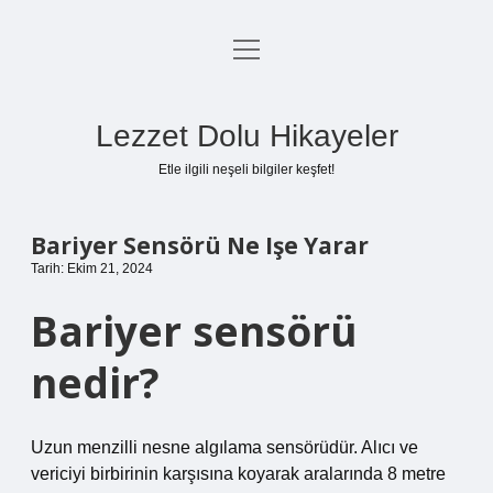
menüyü
Anasayfa
aç
Gizlilik Politikası
Lezzet Dolu Hikayeler
Yasal Uyarı
Etle ilgili neşeli bilgiler keşfet!
Hakkımızda
Bariyer Sensörü Ne Işe Yarar
Tarih: Ekim 21, 2024
Bariyer sensörü
nedir?
Uzun menzilli nesne algılama sensörüdür. Alıcı ve
vericiyi birbirinin karşısına koyarak aralarında 8 metre