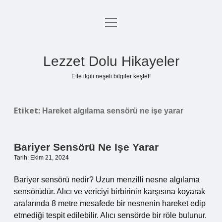
menüyü
Anasayfa
aç
Gizlilik Politikası
Lezzet Dolu Hikayeler
Yasal Uyarı
Etle ilgili neşeli bilgiler keşfet!
Hakkımızda
Etiket:
Hareket algılama sensörü ne işe yarar
Bariyer Sensörü Ne Işe Yarar
Tarih: Ekim 21, 2024
Bariyer sensörü nedir? Uzun menzilli nesne algılama
sensörüdür. Alıcı ve vericiyi birbirinin karşısına koyarak
aralarında 8 metre mesafede bir nesnenin hareket edip
etmediği tespit edilebilir. Alıcı sensörde bir röle bulunur.