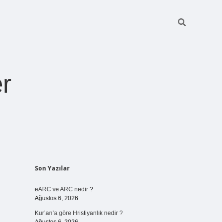
r
Sidebar
Son Yazılar
pia bella casin
eARC ve ARC nedir ?
Ağustos 6, 2026
Kur’an’a göre Hristiyanlık nedir ?