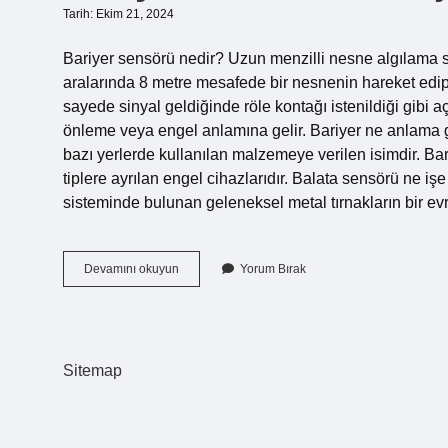
Tarih: Ekim 21, 2024
Bariyer sensörü nedir? Uzun menzilli nesne algılama sen
aralarında 8 metre mesafede bir nesnenin hareket edip et
sayede sinyal geldiğinde röle kontağı istenildiği gibi aç
önleme veya engel anlamına gelir. Bariyer ne anlama g
bazı yerlerde kullanılan malzemeye verilen isimdir. Bari
tiplere ayrılan engel cihazlarıdır. Balata sensörü ne iş
sisteminde bulunan geleneksel metal tırnakların bir ev
Bariyer
Devamını okuyun
Yorum Bırak
Sensörü
Ne
Işe
Yarar
Sitemap