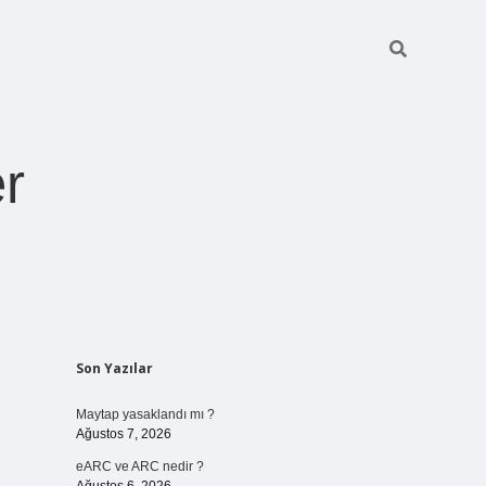
r
Sidebar
Son Yazılar
pia bella casino gir
Maytap yasaklandı mı ?
Ağustos 7, 2026
eARC ve ARC nedir ?