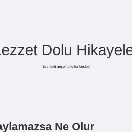
Lezzet Dolu Hikayele
Etle ilgili neşeli bilgiler keşfet!
aylamazsa Ne Olur