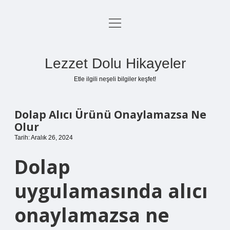
menüyü
Anasayfa
aç
Gizlilik Politikası
Lezzet Dolu Hikayeler
Yasal Uyarı
Etle ilgili neşeli bilgiler keşfet!
Hakkımızda
Dolap Alıcı Ürünü Onaylamazsa Ne
Olur
Tarih: Aralık 26, 2024
Dolap
uygulamasında alıcı
onaylamazsa ne