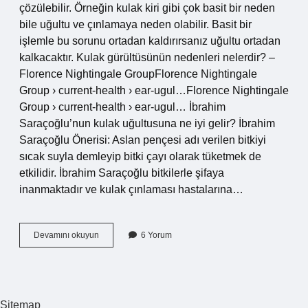
çözülebilir. Örneğin kulak kiri gibi çok basit bir neden
bile uğultu ve çınlamaya neden olabilir. Basit bir
işlemle bu sorunu ortadan kaldırırsanız uğultu ortadan
kalkacaktır. Kulak gürültüsünün nedenleri nelerdir? –
Florence Nightingale GroupFlorence Nightingale
Group › current-health › ear-ugul…Florence Nightingale
Group › current-health › ear-ugul… İbrahim
Saraçoğlu’nun kulak uğultusuna ne iyi gelir? İbrahim
Saraçoğlu Önerisi: Aslan pençesi adı verilen bitkiyi
sıcak suyla demleyip bitki çayı olarak tüketmek de
etkilidir. İbrahim Saraçoğlu bitkilerle şifaya
inanmaktadır ve kulak çınlaması hastalarına…
Kulak
Devamını okuyun
6 Yorum
Uğultusu
Için
Hangi
Ilaç
Kullanılır
Sitemap