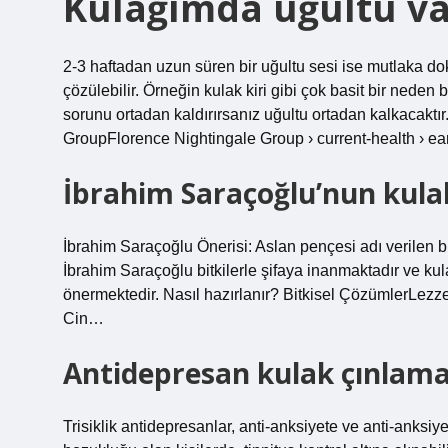
Kulağımda uğultu v
2-3 haftadan uzun süren bir uğultu sesi ise mutlaka dok
çözülebilir. Örneğin kulak kiri gibi çok basit bir neden 
sorunu ortadan kaldırırsanız uğultu ortadan kalkacaktı
GroupFlorence Nightingale Group › current-health › e
İbrahim Saraçoğlu’nun kulak
İbrahim Saraçoğlu Önerisi: Aslan pençesi adı verilen bit
İbrahim Saraçoğlu bitkilerle şifaya inanmaktadır ve ku
önermektedir. Nasıl hazırlanır? Bitkisel ÇözümlerLezzetl
Cin…
Antidepresan kulak çınlamas
Trisiklik antidepresanlar, anti-anksiyete ve anti-anksiye