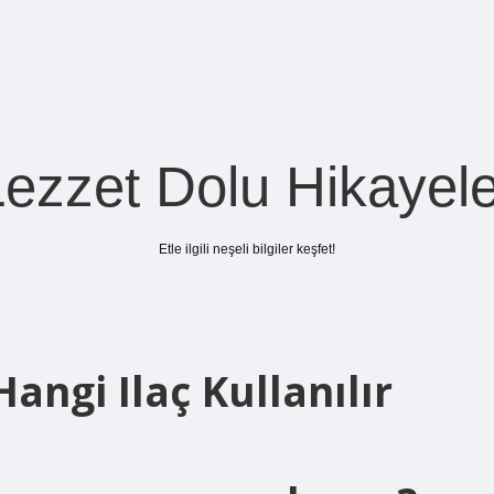
Lezzet Dolu Hikayele
Etle ilgili neşeli bilgiler keşfet!
angi Ilaç Kullanılır