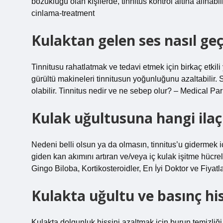
bozukluğu olan kişilerde, tinnitus kontrol altına alın
cinlama-treatment
Kulaktan gelen ses nasıl ge
Tinnitusu rahatlatmak ve tedavi etmek için birkaç etkili
gürültü makineleri tinnitusun yoğunluğunu azaltabilir. S
olabilir. Tinnitus nedir ve ne sebep olur? – Medical Pa
Kulak uğultusuna hangi ilaç i
Nedeni belli olsun ya da olmasın, tinnitus’u gidermek i
giden kan akımını artıran ve/veya iç kulak işitme hücrel
Gingo Biloba, Kortikosteroidler, En İyi Doktor ve Fiyat
Kulakta uğultu ve basınç his
Kulakta dolgunluk hissini azaltmak için burun temizliğ