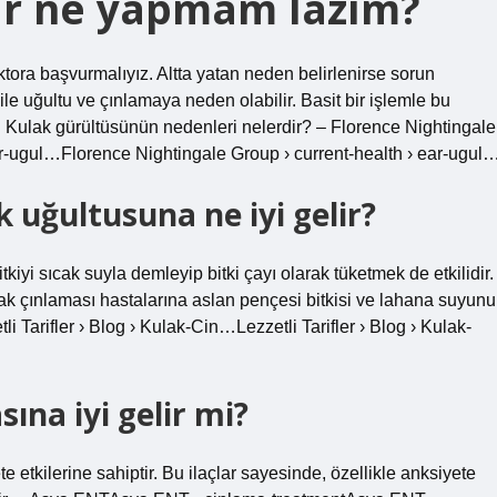
ar ne yapmam lazım?
tora başvurmalıyız. Altta yatan neden belirlenirse sorun
bile uğultu ve çınlamaya neden olabilir. Basit bir işlemle bu
r. Kulak gürültüsünün nedenleri nelerdir? – Florence Nightingale
ar-ugul…Florence Nightingale Group › current-health › ear-ugul
 uğultusuna ne iyi gelir?
kiyi sıcak suyla demleyip bitki çayı olarak tüketmek de etkilidir.
lak çınlaması hastalarına aslan pençesi bitkisi ve lahana suyunu
i Tarifler › Blog › Kulak-Cin…Lezzetli Tarifler › Blog › Kulak-
ına iyi gelir mi?
te etkilerine sahiptir. Bu ilaçlar sayesinde, özellikle anksiyete