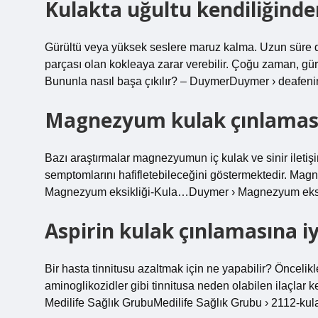
Kulakta uğultu kendiliğinde
Gürültü veya yüksek seslere maruz kalma. Uzun süre d
parçası olan kokleaya zarar verebilir. Çoğu zaman, gürü
Bununla nasıl başa çıkılır? – DuymerDuymer › deafe
Magnezyum kulak çınlamasın
Bazı araştırmalar magnezyumun iç kulak ve sinir iletişi
semptomlarını hafifletebileceğini göstermektedir. Ma
Magnezyum eksikliği-Kula…Duymer › Magnezyum eks
Aspirin kulak çınlamasına iy
Bir hasta tinnitusu azaltmak için ne yapabilir? Öncelik
aminoglikozidler gibi tinnitusa neden olabilen ilaçlar 
Medilife Sağlık GrubuMedilife Sağlık Grubu › 2112-kul