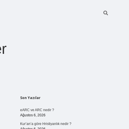
r
Sidebar
Son Yazılar
pia bella casino giriş
eARC ve ARC nedir ?
Ağustos 6, 2026
Kur’an’a göre Hristiyanlık nedir ?