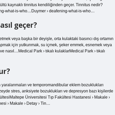
ltü kaynaklı tinnitus kendiliğinden geçer. Tinnitus nedir?
ning-what-is-who…Duymer › deafening-what-is-who…
asıl geçer?
etmek veya başka bir deyişle, orta kulaktaki basıncı dış ortamın
 yapmak için yutkunmak, su içmek, şeker emmek, esnemek veya
r ve nasıl…Medical Park › tıkalı kulaklarMedical Park › tıkalı
ur?
n yaralanmaları ve temporomandibular eklem bozuklukları
zeyde stres, anksiyete bozuklukları ve depresyon bazı kişilerde
kültesiMaltepe Üniversitesi Tıp Fakültesi Hastanesi › Makale ›
esi › Makale › Detay › Tin…