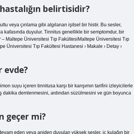
astalığın belirtisidir?
ğultu veya çınlama gibi algılanan işitsel bir histir. Bu sesler,
a kafasında duyulur. Tinnitus genellikle bir semptomdur, bir
r? – Maltepe Üniversitesi Tıp FakültesiMaltepe Üniversitesi Tıp
pe Üniversitesi Tıp Fakültesi Hastanesi › Makale › Detay ›
r evde?
n suyu içeren tinnitusa karşı bir karışımın tarifini izleyicilerle
beş dakika demlenmesini, ardından süzülmesini ve gün boyunca
n geçer mi?
evam eden veya aniden duyulan yüksek sesler, iç kulağın bir