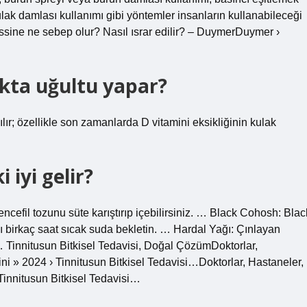
ulak damlası kullanımı gibi yöntemler insanların kullanabileceği
issine ne sebep olur? Nasıl ısrar edilir? – DuymerDuymer ›
akta uğultu yapar?
lır; özellikle son zamanlarda D vitamini eksikliğinin kulak
 iyi gelir?
ncefil tozunu süte karıştırıp içebilirsiniz. … Black Cohosh: Blac
ı birkaç saat sıcak suda bekletin. … Hardal Yağı: Çınlayan
 Tinnitusun Bitkisel Tedavisi, Doğal ÇözümDoktorlar,
ni » 2024 › Tinnitusun Bitkisel Tedavisi…Doktorlar, Hastaneler,
Tinnitusun Bitkisel Tedavisi…