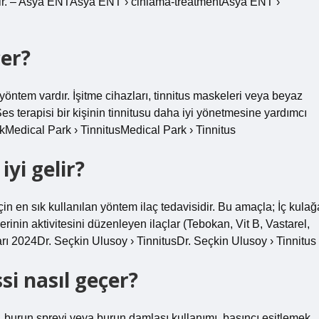
abilir. – Asya ENTAsya ENT › cinlama-treatmentAsya ENT ›
çer?
 yöntem vardır. İşitme cihazları, tinnitus maskeleri veya beyaz
es terapisi bir kişinin tinnitusu daha iyi yönetmesine yardımcı
rkMedical Park › TinnitusMedical Park › Tinnitus
yi gelir?
çin en sık kullanılan yöntem ilaç tedavisidir. Bu amaçla; İç kulağ
erinin aktivitesini düzenleyen ilaçlar (Tebokan, Vit B, Vastarel,
ları 2024Dr. Seçkin Ulusoy › TinnitusDr. Seçkin Ulusoy › Tinnitus
si nasıl geçer?
i, burun spreyi veya burun damlası kullanımı, basıncı eşitlemek