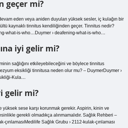
n geçer mi?
evam eden veya aniden duyulan yüksek sesler, iç kulağın bir
ltü kaynaklı tinnitus kendiliğinden geçer. Tinnitus nedir?
ning-what-is-who…Duymer › deafening-what-is-who…
a iyi gelir mi?
minin sağlığını etkileyebileceğini ve böylece tinnitus
gnezyum eksikliği tinnitusa neden olur mu? – DuymerDuymer ›
ikliği-Kula…
i gelir mi?
le yüksek sese karşı korunmak gerekir. Aspirin, kinin ve
kesinlikle gerekli olmadıkça alınmamalıdır. Sağlık Rehberi –
ak-çınlamasıMedilife Sağlık Grubu › 2112-kulak-çınlaması