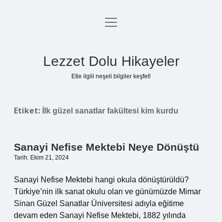
menüyü
Anasayfa
aç
Gizlilik Politikası
Lezzet Dolu Hikayeler
Yasal Uyarı
Etle ilgili neşeli bilgiler keşfet!
Hakkımızda
Etiket:
İlk güzel sanatlar fakültesi kim kurdu
Sanayi Nefise Mektebi Neye Dönüştü
Tarih: Ekim 21, 2024
Sanayi Nefise Mektebi hangi okula dönüştürüldü?
Türkiye’nin ilk sanat okulu olan ve günümüzde Mimar
Sinan Güzel Sanatlar Üniversitesi adıyla eğitime
devam eden Sanayi Nefise Mektebi, 1882 yılında