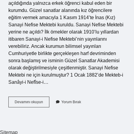
açıldığında yalnızca erkek öğrenci kabul eden bir
kurumdu. Güzel sanatlar alanında kız öğrencilere
eğitim vermek amacıyla 1 Kasım 1914’te İnas (Kız)
Sanayi Nefise Mektebi kuruldu. Sanayi Nefise Mektebi
yerine ne açıldı? İlk örnekler olarak 1910’lu yıllardan
itibaren Sanayi-i Nefise Mektebi’nin yayınlarını
verebiliriz. Ancak kurumun bilimsel yayınları
Cumhuriyetle birlikte gerçekleşen harf devriminden
sonra başlamış ve isminin Güzel Sanatlar Akademisi
olarak değiştirilmesiyle çeşitlenmiştir. Sanayi Nefise
Mektebi ne için kurulmuştur? 1 Ocak 1882’de Mekteb-i
Sanâyi-i Nefîse-i…
Sanayi
Devamını okuyun
Yorum Bırak
Nefise
Mektebi
Neye
Dönüştü
Sitemap