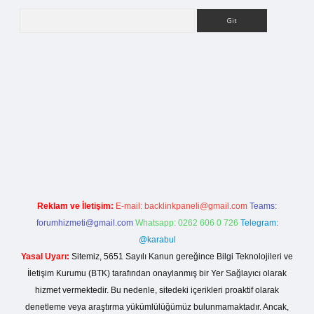
Arama
lla casino giriş
Reklam ve İletişim:
E-mail:
backlinkpaneli@gmail.com
Teams:
forumhizmeti@gmail.com
Whatsapp: 0262 606 0 726
Telegram:
@karabul
Yasal Uyarı:
Sitemiz, 5651 Sayılı Kanun gereğince Bilgi Teknolojileri ve
İletişim Kurumu (BTK) tarafından onaylanmış bir Yer Sağlayıcı olarak
hizmet vermektedir. Bu nedenle, sitedeki içerikleri proaktif olarak
denetleme veya araştırma yükümlülüğümüz bulunmamaktadır. Ancak,