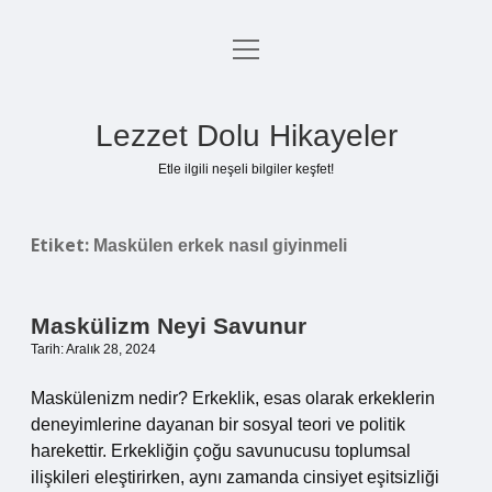
menüyü
Anasayfa
aç
Gizlilik Politikası
Lezzet Dolu Hikayeler
Yasal Uyarı
Etle ilgili neşeli bilgiler keşfet!
Hakkımızda
Etiket:
Maskülen erkek nasıl giyinmeli
Maskülizm Neyi Savunur
Tarih: Aralık 28, 2024
Maskülenizm nedir? Erkeklik, esas olarak erkeklerin
deneyimlerine dayanan bir sosyal teori ve politik
harekettir. Erkekliğin çoğu savunucusu toplumsal
ilişkileri eleştirirken, aynı zamanda cinsiyet eşitsizliği