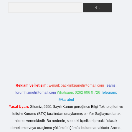
Arama
iriş
Reklam ve İletişim:
E-mail:
backlinkpaneli@gmail.com
Teams:
forumhizmeti@gmail.com
Whatsapp: 0262 606 0 726
Telegram:
@karabul
Yasal Uyarı:
Sitemiz, 5651 Sayılı Kanun gereğince Bilgi Teknolojileri ve
İletişim Kurumu (BTK) tarafından onaylanmış bir Yer Sağlayıcı olarak
hizmet vermektedir. Bu nedenle, sitedeki içerikleri proaktif olarak
denetleme veya araştırma yükümlülüğümüz bulunmamaktadır. Ancak,