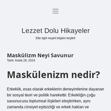
menüyü
Anasayfa
aç
Gizlilik Politikası
Lezzet Dolu Hikayeler
Yasal Uyarı
Etle ilgili neşeli bilgiler keşfet!
Hakkımızda
Maskülizm Neyi Savunur
Tarih: Aralık 28, 2024
Maskülenizm nedir?
Erkeklik, esas olarak erkeklerin deneyimlerine dayanan
bir sosyal teori ve politik harekettir. Erkekliğin çoğu
savunucusu toplumsal ilişkileri eleştirirken, aynı
zamanda cinsiyet eşitsizliği ve erkek hakları ve