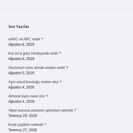
Sidebar
Son Yazılar
eARC ve ARC nedir ?
Ağustos 6, 2026
Kur’an’a göre Hristiyanlık nedir ?
Ağustos 6, 2026
Avucunun içine almak anlamı nedir ?
Ağustos 5, 2026
Aşırı vücut kuruluğu neden olur ?
Ağustos 4, 2026
Almond eyes nasıl olur ?
Ağustos 4, 2026
Yakın koruma polisinin görevleri nelerdir ?
Temmuz 29, 2026
Kroki çeşitleri nelerdir ?
Temmuz 27, 2026