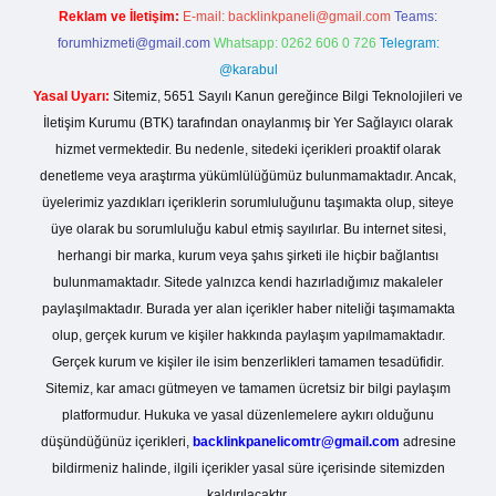
Reklam ve İletişim:
E-mail:
backlinkpaneli@gmail.com
Teams:
forumhizmeti@gmail.com
Whatsapp: 0262 606 0 726
Telegram:
@karabul
Yasal Uyarı:
Sitemiz, 5651 Sayılı Kanun gereğince Bilgi Teknolojileri ve
İletişim Kurumu (BTK) tarafından onaylanmış bir Yer Sağlayıcı olarak
hizmet vermektedir. Bu nedenle, sitedeki içerikleri proaktif olarak
denetleme veya araştırma yükümlülüğümüz bulunmamaktadır. Ancak,
üyelerimiz yazdıkları içeriklerin sorumluluğunu taşımakta olup, siteye
üye olarak bu sorumluluğu kabul etmiş sayılırlar. Bu internet sitesi,
herhangi bir marka, kurum veya şahıs şirketi ile hiçbir bağlantısı
bulunmamaktadır. Sitede yalnızca kendi hazırladığımız makaleler
paylaşılmaktadır. Burada yer alan içerikler haber niteliği taşımamakta
olup, gerçek kurum ve kişiler hakkında paylaşım yapılmamaktadır.
Gerçek kurum ve kişiler ile isim benzerlikleri tamamen tesadüfidir.
Sitemiz, kar amacı gütmeyen ve tamamen ücretsiz bir bilgi paylaşım
platformudur. Hukuka ve yasal düzenlemelere aykırı olduğunu
düşündüğünüz içerikleri,
backlinkpanelicomtr@gmail.com
adresine
bildirmeniz halinde, ilgili içerikler yasal süre içerisinde sitemizden
kaldırılacaktır.