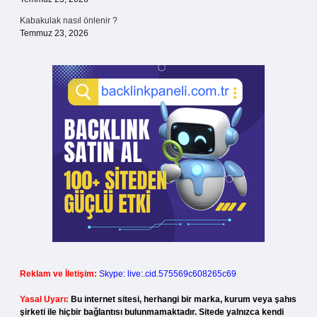
Kabakulak nasıl önlenir ?
Temmuz 23, 2026
Reklam ve İletişim:
Skype: live:.cid.575569c608265c69
Yasal Uyarı:
Bu internet sitesi, herhangi bir marka, kurum veya şahıs
şirketi ile hiçbir bağlantısı bulunmamaktadır. Sitede yalnızca kendi