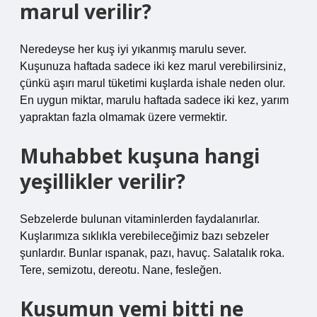
marul verilir?
Neredeyse her kuş iyi yıkanmış marulu sever.
Kuşunuza haftada sadece iki kez marul verebilirsiniz,
çünkü aşırı marul tüketimi kuşlarda ishale neden olur.
En uygun miktar, marulu haftada sadece iki kez, yarım
yapraktan fazla olmamak üzere vermektir.
Muhabbet kuşuna hangi
yeşillikler verilir?
Sebzelerde bulunan vitaminlerden faydalanırlar.
Kuşlarımıza sıklıkla verebileceğimiz bazı sebzeler
şunlardır. Bunlar ıspanak, pazı, havuç. Salatalık roka.
Tere, semizotu, dereotu. Nane, fesleğen.
Kuşumun yemi bitti ne