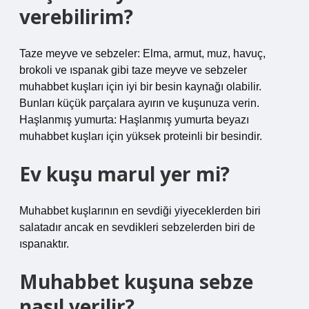
verebilirim?
Taze meyve ve sebzeler: Elma, armut, muz, havuç,
brokoli ve ıspanak gibi taze meyve ve sebzeler
muhabbet kuşları için iyi bir besin kaynağı olabilir.
Bunları küçük parçalara ayırın ve kuşunuza verin.
Haşlanmış yumurta: Haşlanmış yumurta beyazı
muhabbet kuşları için yüksek proteinli bir besindir.
Ev kuşu marul yer mi?
Muhabbet kuşlarının en sevdiği yiyeceklerden biri
salatadır ancak en sevdikleri sebzelerden biri de
ıspanaktır.
Muhabbet kuşuna sebze
nasıl verilir?