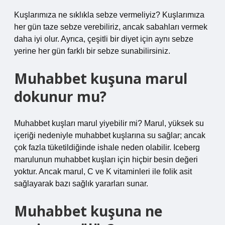
Kuşlarımıza ne sıklıkla sebze vermeliyiz? Kuşlarımıza
her gün taze sebze verebiliriz, ancak sabahları vermek
daha iyi olur. Ayrıca, çeşitli bir diyet için aynı sebze
yerine her gün farklı bir sebze sunabilirsiniz.
Muhabbet kuşuna marul
dokunur mu?
Muhabbet kuşları marul yiyebilir mi? Marul, yüksek su
içeriği nedeniyle muhabbet kuşlarına su sağlar; ancak
çok fazla tüketildiğinde ishale neden olabilir. Iceberg
marulunun muhabbet kuşları için hiçbir besin değeri
yoktur. Ancak marul, C ve K vitaminleri ile folik asit
sağlayarak bazı sağlık yararları sunar.
Muhabbet kuşuna ne