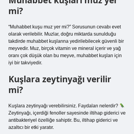
Muhabbet kuşları muz yer
mi?
“Muhabbet kuşu muz yer mi?” Sorusunun cevabı evet
olarak verilebilir. Muzlar, doğru miktarda sunulduğu
takdirde muhabbet kuşlarına yedirilebilecek güvenli bir
meyvedir. Muz, birçok vitamin ve mineral içerir ve yağ
oranı çok düşük olan bu meyve, muhabbet kuşları için
iyi bir takviyedir.
Kuşlara zeytinyağı verilir
mi?
Kuşlara zeytinyağı verebilirsiniz. Faydaları nelerdir?
Zeytinyağı, içerdiği fenoller sayesinde iltihap giderici ve
antibakteriyel özelliğe sahiptir. Bu, iltihap giderici ve
azaltıcı bir etki yaratır.