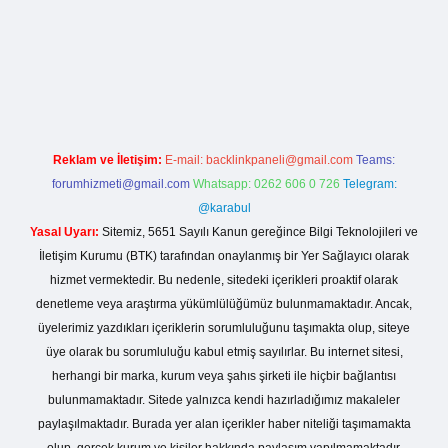
ş
Reklam ve İletişim:
E-mail:
backlinkpaneli@gmail.com
Teams:
forumhizmeti@gmail.com
Whatsapp: 0262 606 0 726
Telegram:
@karabul
Yasal Uyarı:
Sitemiz, 5651 Sayılı Kanun gereğince Bilgi Teknolojileri ve
İletişim Kurumu (BTK) tarafından onaylanmış bir Yer Sağlayıcı olarak
hizmet vermektedir. Bu nedenle, sitedeki içerikleri proaktif olarak
denetleme veya araştırma yükümlülüğümüz bulunmamaktadır. Ancak,
üyelerimiz yazdıkları içeriklerin sorumluluğunu taşımakta olup, siteye
üye olarak bu sorumluluğu kabul etmiş sayılırlar. Bu internet sitesi,
herhangi bir marka, kurum veya şahıs şirketi ile hiçbir bağlantısı
bulunmamaktadır. Sitede yalnızca kendi hazırladığımız makaleler
paylaşılmaktadır. Burada yer alan içerikler haber niteliği taşımamakta