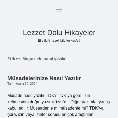
menüyü
Anasayfa
aç
Gizlilik Politikası
Lezzet Dolu Hikayeler
Yasal Uyarı
Etle ilgili neşeli bilgiler keşfet!
Hakkımızda
Etiket:
Muşuz eki nasıl yazılır
Müsadelerinize Nasıl Yazılır
Tarih: Aralık 19, 2024
Müsade nasıl yazılır TDK? TDK’ya göre, izin
kelimesinin doğru yazımı “izin”dir. Diğer yazımlar yanlış
kabul edilir. Müsaadenle mi müsadenle mi? TDK’ya
göre, izin veya izinler sorusu en çok araştırılan