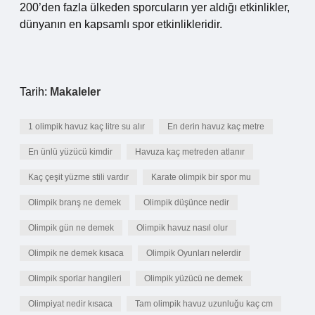
200’den fazla ülkeden sporcuların yer aldığı etkinlikler,
dünyanın en kapsamlı spor etkinlikleridir.
Tarih:
Makaleler
1 olimpik havuz kaç litre su alır
En derin havuz kaç metre
En ünlü yüzücü kimdir
Havuza kaç metreden atlanır
Kaç çeşit yüzme stili vardır
Karate olimpik bir spor mu
Olimpik branş ne demek
Olimpik düşünce nedir
Olimpik gün ne demek
Olimpik havuz nasıl olur
Olimpik ne demek kısaca
Olimpik Oyunları nelerdir
Olimpik sporlar hangileri
Olimpik yüzücü ne demek
Olimpiyat nedir kısaca
Tam olimpik havuz uzunluğu kaç cm