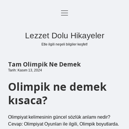
menüyü
Anasayfa
aç
Gizlilik Politikası
Lezzet Dolu Hikayeler
Yasal Uyarı
Etle ilgili neşeli bilgiler keşfet!
Hakkımızda
Tam Olimpik Ne Demek
Tarih: Kasım 13, 2024
Olimpik ne demek
kısaca?
Olimpiyat kelimesinin güncel sözlük anlamı nedir?
Cevap: Olimpiyat Oyunları ile ilgili, Olimpik boyutlarda.