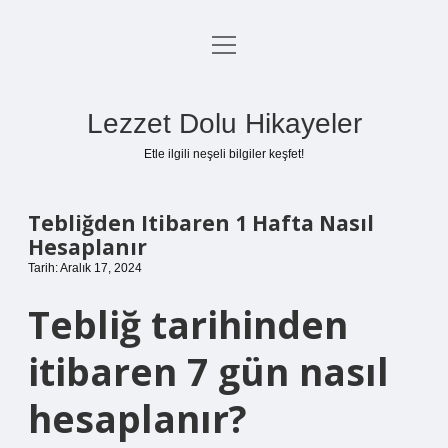
menüyü
Anasayfa
aç
Gizlilik Politikası
Lezzet Dolu Hikayeler
Yasal Uyarı
Etle ilgili neşeli bilgiler keşfet!
Hakkımızda
Tebliğden Itibaren 1 Hafta Nasıl
Hesaplanır
Tarih: Aralık 17, 2024
Tebliğ tarihinden
itibaren 7 gün nasıl
hesaplanır?