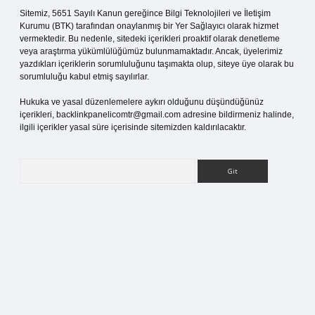
Sitemiz, 5651 Sayılı Kanun gereğince Bilgi Teknolojileri ve İletişim
Kurumu (BTK) tarafından onaylanmış bir Yer Sağlayıcı olarak hizmet
vermektedir. Bu nedenle, sitedeki içerikleri proaktif olarak denetleme
veya araştırma yükümlülüğümüz bulunmamaktadır. Ancak, üyelerimiz
yazdıkları içeriklerin sorumluluğunu taşımakta olup, siteye üye olarak bu
sorumluluğu kabul etmiş sayılırlar.
Hukuka ve yasal düzenlemelere aykırı olduğunu düşündüğünüz
içerikleri,
backlinkpanelicomtr@gmail.com
adresine bildirmeniz halinde,
ilgili içerikler yasal süre içerisinde sitemizden kaldırılacaktır.
Arama
pia bella casino giriş