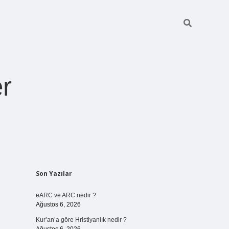
r
Sidebar
Son Yazılar
pia bella 
eARC ve ARC nedir ?
Ağustos 6, 2026
Kur’an’a göre Hristiyanlık nedir ?