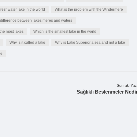
freshwater lake in the world
What is the problem with the Windermere
 difference between lakes meres and waters
the most lakes
Which is the smallest lake in the world
Why is it called a lake
Why is Lake Superior a sea and not a lake
ke
Sonraki Yaz
Sağlıklı Beslenmeler Nedi