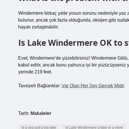
Windermere birkaç yıldır yosun sorunu nedeniyle yaz a
bulunur, ancak çok fazla olduğunda, oksijen gibi sudaki
hayatı zorlaştırabilir.
Is Lake Windermere OK to 
Evet, Windermere’de yüzebilirsiniz! Windermere Gölü, La
kabul edilir, ancak bunu yalnızca iyi bir yüzücüyseniz 
yerinde 219 feet.
Tavsiyeli Bağlantılar:
Var Olan Her Şey Gerçek Midir
Tarih:
Makaleler
Is a sea just a big lake
Is Lake Windermere a lake or a mere