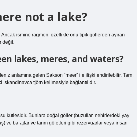
ere not a lake?
. Ancak ismine rağmen, özellikle onu tipik göllerden ayıran
 değil.
een lakes, meres, and waters?
eniz anlamına gelen Sakson “meer” ile ilişkilendirilebilir. Tarn,
 İskandinavca tjörn kelimesiyle bağlantılıdır.
u kütlesidir. Bunlara doğal göller (buzullar, nehirlerdeki yay
ş) ve barajlar ve tarım göletleri gibi rezervuarlar veya insan