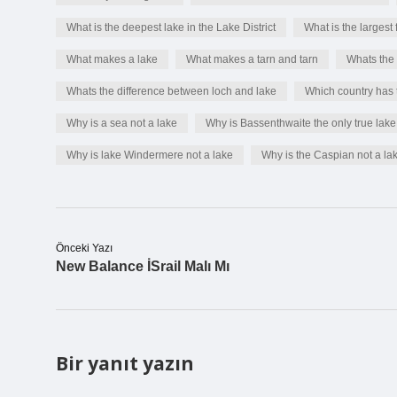
What is the deepest lake in the Lake District
What is the largest 
What makes a lake
What makes a tarn and tarn
Whats the
Whats the difference between loch and lake
Which country has 
Why is a sea not a lake
Why is Bassenthwaite the only true lake
Why is lake Windermere not a lake
Why is the Caspian not a la
Önceki Yazı
New Balance İSrail Malı Mı
Bir yanıt yazın