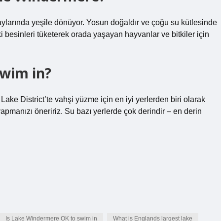
ylarında yeşile dönüyor. Yosun doğaldır ve çoğu su kütlesinde
 besinleri tüketerek orada yaşayan hayvanlar ve bitkiler için
swim in?
ke District’te vahşi yüzme için en iyi yerlerden biri olarak
yapmanızı öneririz. Su bazı yerlerde çok derindir – en derin
Is Lake Windermere OK to swim in
What is Englands largest lake