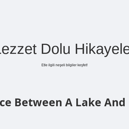
Lezzet Dolu Hikayele
Etle ilgili neşeli bilgiler keşfet!
nce Between A Lake And