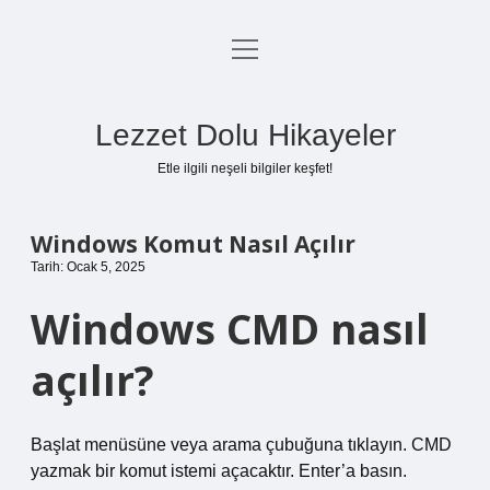
menüyü
Anasayfa
aç
Gizlilik Politikası
Lezzet Dolu Hikayeler
Yasal Uyarı
Etle ilgili neşeli bilgiler keşfet!
Hakkımızda
Windows Komut Nasıl Açılır
Tarih: Ocak 5, 2025
Windows CMD nasıl
açılır?
Başlat menüsüne veya arama çubuğuna tıklayın. CMD
yazmak bir komut istemi açacaktır. Enter’a basın.