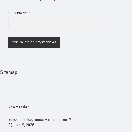
5 + 3 kaçtır?
*
Sitemap
Sidebar
Son Yazılar
Yetişkin biri kaç günde yüzme öğrenir ?
Ağustos 9, 2026