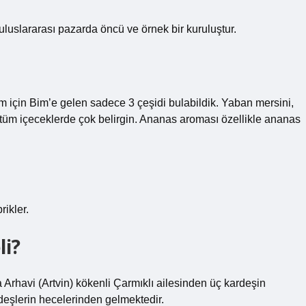
e uluslararası pazarda öncü ve örnek bir kuruluştur.
am için Bim’e gelen sadece 3 çeşidi bulabildik. Yaban mersini,
 tüm içeceklerde çok belirgin. Ananas aroması özellikle ananas
rikler.
li?
da Arhavi (Artvin) kökenli Çarmıklı ailesinden üç kardeşin
rdeşlerin hecelerinden gelmektedir.