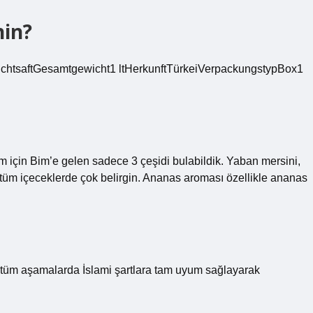
nin?
chtsaftGesamtgewicht1 ltHerkunftTürkeiVerpackungstypBox1
am için Bim’e gelen sadece 3 çeşidi bulabildik. Yaban mersini,
 tüm içeceklerde çok belirgin. Ananas aroması özellikle ananas
üm aşamalarda İslami şartlara tam uyum sağlayarak