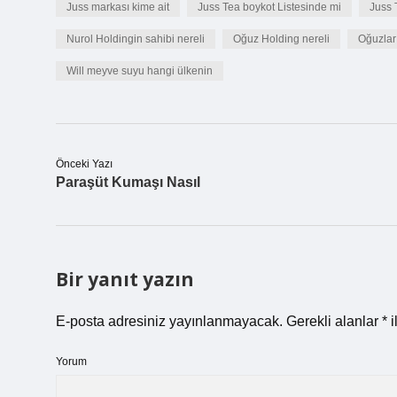
Juss markası kime ait
Juss Tea boykot Listesinde mi
Juss 
Nurol Holdingin sahibi nereli
Oğuz Holding nereli
Oğuzlar
Will meyve suyu hangi ülkenin
Önceki Yazı
Paraşüt Kumaşı Nasıl
Bir yanıt yazın
E-posta adresiniz yayınlanmayacak.
Gerekli alanlar
*
i
Yorum