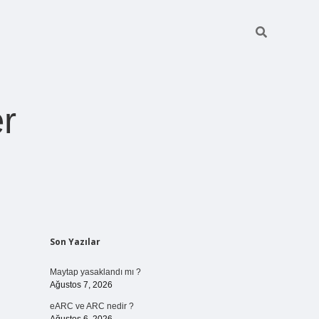
r
Sidebar
Son Yazılar
Maytap yasaklandı mı ?
Ağustos 7, 2026
eARC ve ARC nedir ?