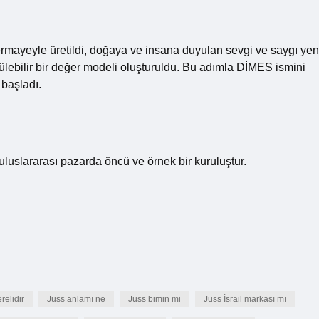
ermayeyle üretildi, doğaya ve insana duyulan sevgi ve saygı yen
lebilir bir değer modeli oluşturuldu. Bu adımla DİMES ismini
başladı.
e uluslararası pazarda öncü ve örnek bir kuruluştur.
relidir
Juss anlamı ne
Juss bimin mi
Juss İsrail markası mı