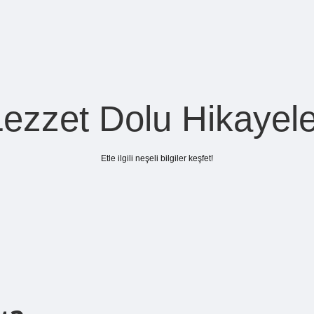
Lezzet Dolu Hikayele
Etle ilgili neşeli bilgiler keşfet!