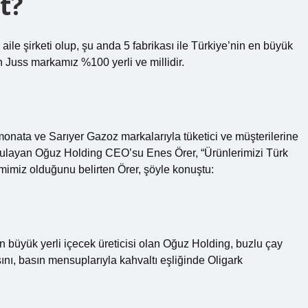
t?
 aile şirketi olup, şu anda 5 fabrikası ile Türkiye’nin en büyük
 Juss markamız %100 yerli ve millidir.
imonata ve Sarıyer Gazoz markalarıyla tüketici ve müşterilerine
gulayan Oğuz Holding CEO’su Enes Örer, “Ürünlerimizi Türk
imimiz olduğunu belirten Örer, şöyle konuştu:
 büyük yerli içecek üreticisi olan Oğuz Holding, buzlu çay
nı, basın mensuplarıyla kahvaltı eşliğinde Oligark