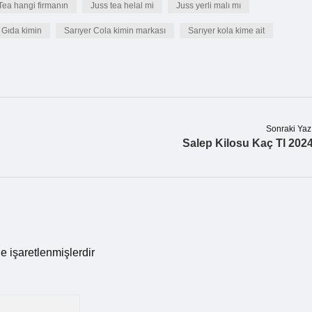
Tea hangi firmanın
Juss tea helal mi
Juss yerli malı mı
 Gıda kimin
Sarıyer Cola kimin markası
Sarıyer kola kime ait
Sonraki Yaz
Salep Kilosu Kaç Tl 202
le işaretlenmişlerdir