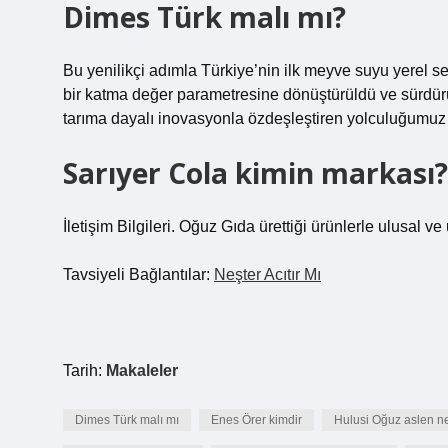
Dimes Türk malı mı?
Bu yenilikçi adımla Türkiye’nin ilk meyve suyu yerel s
bir katma değer parametresine dönüştürüldü ve sürdürü
tarıma dayalı inovasyonla özdeşleştiren yolculuğumuz 
Sarıyer Cola kimin markası?
İletişim Bilgileri. Oğuz Gıda ürettiği ürünlerle ulusal v
Tavsiyeli Bağlantılar:
Neşter Acıtır Mı
Tarih:
Makaleler
Dimes Türk malı mı
Enes Örer kimdir
Hulusi Oğuz aslen ne