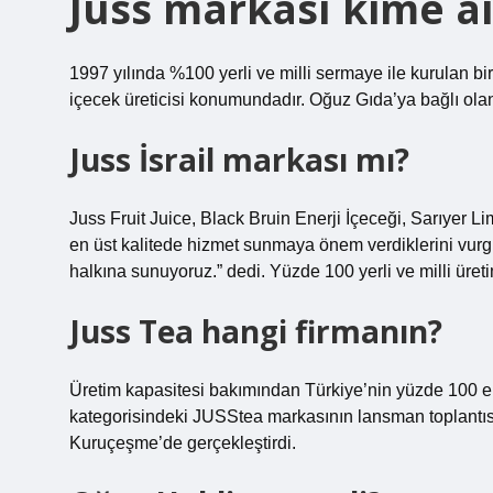
Juss markası kime ai
1997 yılında %100 yerli ve milli sermaye ile kurulan bir
içecek üreticisi konumundadır. Oğuz Gıda’ya bağlı olan
Juss İsrail markası mı?
Juss Fruit Juice, Black Bruin Enerji İçeceği, Sarıyer L
en üst kalitede hizmet sunmaya önem verdiklerini vur
halkına sunuyoruz.” dedi. Yüzde 100 yerli ve milli üret
Juss Tea hangi firmanın?
Üretim kapasitesi bakımından Türkiye’nin yüzde 100 en
kategorisindeki JUSStea markasının lansman toplantısı
Kuruçeşme’de gerçekleştirdi.