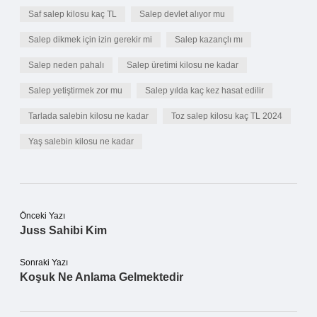
Saf salep kilosu kaç TL
Salep devlet alıyor mu
Salep dikmek için izin gerekir mi
Salep kazançlı mı
Salep neden pahalı
Salep üretimi kilosu ne kadar
Salep yetiştirmek zor mu
Salep yılda kaç kez hasat edilir
Tarlada salebin kilosu ne kadar
Toz salep kilosu kaç TL 2024
Yaş salebin kilosu ne kadar
Önceki Yazı
Juss Sahibi Kim
Sonraki Yazı
Koşuk Ne Anlama Gelmektedir