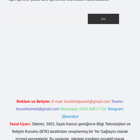
Arama
iriş
Reklam ve İletişim:
E-mail:
backlinkpaneli@gmail.com
Teams:
forumhizmeti@gmail.com
Whatsapp: 0262 606 0 726
Telegram:
@karabul
Yasal Uyarı:
Sitemiz, 5651 Sayılı Kanun gereğince Bilgi Teknolojileri ve
İletişim Kurumu (BTK) tarafından onaylanmış bir Yer Sağlayıcı olarak
hizmet vermektedir. Bu nedenle, sitedeki içerikleri proaktif olarak