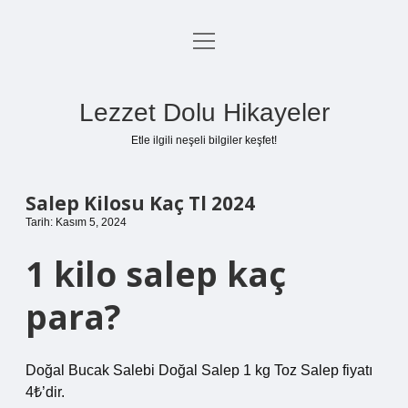
menüyü
Anasayfa
aç
Gizlilik Politikası
Lezzet Dolu Hikayeler
Yasal Uyarı
Etle ilgili neşeli bilgiler keşfet!
Hakkımızda
Salep Kilosu Kaç Tl 2024
Tarih: Kasım 5, 2024
1 kilo salep kaç
para?
Doğal Bucak Salebi Doğal Salep 1 kg Toz Salep fiyatı
4₺’dir.