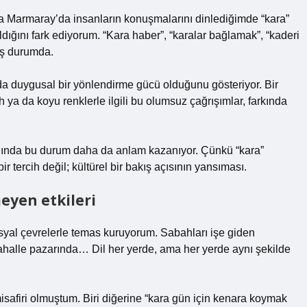
da Marmaray’da insanların konuşmalarını dinlediğimde “kara”
ığını fark ediyorum. “Kara haber”, “karalar bağlamak”, “kaderi
iş durumda.
nda duygusal bir yönlendirme gücü olduğunu gösteriyor. Bir
ah ya da koyu renklerle ilgili bu olumsuz çağrışımlar, farkında
dığında bu durum daha da anlam kazanıyor. Çünkü “kara”
r tercih değil; kültürel bir bakış açısının yansıması.
eyen etkileri
sosyal çevrelerle temas kuruyorum. Sabahları işe giden
mahalle pazarında… Dil her yerde, ama her yerde aynı şekilde
isafiri olmuştum. Biri diğerine “kara gün için kenara koymak