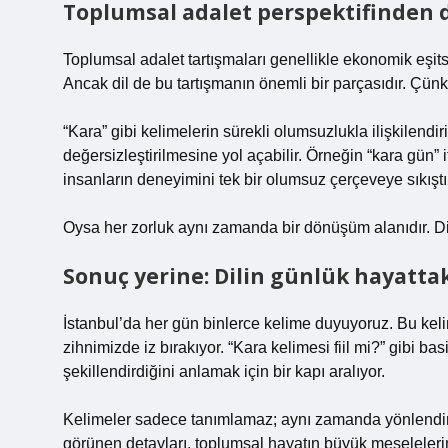
Toplumsal adalet perspektifinden 
Toplumsal adalet tartışmaları genellikle ekonomik eşitsi
Ancak dil de bu tartışmanın önemli bir parçasıdır. Çünkü 
“Kara” gibi kelimelerin sürekli olumsuzlukla ilişkilend
değersizleştirilmesine yol açabilir. Örneğin “kara gün”
insanların deneyimini tek bir olumsuz çerçeveye sıkıştır
Oysa her zorluk aynı zamanda bir dönüşüm alanıdır. Di
Sonuç yerine: Dilin günlük hayattaki
İstanbul’da her gün binlerce kelime duyuyoruz. Bu kelim
zihnimizde iz bırakıyor. “Kara kelimesi fiil mi?” gibi b
şekillendirdiğini anlamak için bir kapı aralıyor.
Kelimeler sadece tanımlamaz; aynı zamanda yönlendirir
görünen detayları, toplumsal hayatın büyük meseleler