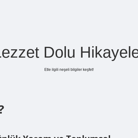
Lezzet Dolu Hikayele
Etle ilgili neşeli bilgiler keşfet!
?