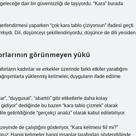
 geleceğe dair bir güvensizliği de taşıyordu. “Kara” burada
erlendirmesi yaparken “çok kara tablo çiziyorsun” ifadesi geçti.
ıydı. Dil, düşünceyi şekillendiriyordu; düşünce de dili yeniden
forlarının görünmeyen yükü
rların kadınlar ve erkekler üzerinde farklı etkiler yarattığını
rışımlarla yüklenmiş kelimeler, duyguların ifade edilme
, “duygusal”, “abartılı” gibi etiketlerle daha kolay
tü gidiyor” dediğinde bu bazen “kara tablo çizmek” olarak
le getirildiğinde “gerçekçi analiz” olarak kabul edilebiliyor.
yinde de çalıştığını gösteriyor. “Kara kelimesi fiil mi?”
uz: Hangi kelimeler hangi insanlar tarafından söylendiğinde