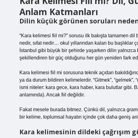
Kara Kelimesi Fiil mi? Dil,
Anlam Katmanları
Dilin küçük görünen soruları neden
“Kara kelimesi fiil mi?” sorusu ilk bakışta tamamen dil bilg
nedir, sıfat nedir… okul yıllarından kalan bu başlıklar
İstanbul gibi büyük bir şehirde yaşarken dilin yalnızca 
şekillendiren bir güç olduğunu her gün yeniden fark e
Kara kelimesi fiil mi sorusuna teknik açıdan bakıldığında 
ya da durum bildiren kelimelerdir. “Gitmek”, “gelmek”, “d
ismi niteler: kara gece, kara haber, kara bulutlar gibi.
anlamında). Ancak fiil değildir.
Fakat mesele burada bitmez. Çünkü dil, yalnızca gramerd
bir kelime, toplumsal hayatın içinde çok daha geniş a
Kara kelimesinin dildeki çağrışım 