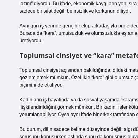
lazım” diyordu. Bu ifade, ekonomik kaygıların yanı sıra
sadece bir sıfat değil, belirsizlik ve korkunun diliydi.
Aynı gün iş yerinde genç bir ekip arkadaşıyla proje değ
Burada da “kara”, umutsuzluk ve olumsuzlukla eş anlaml
üretiyordu.
Toplumsal cinsiyet ve “kara” meta
Toplumsal cinsiyet açısından bakıldığında, dildeki metafo
gözlemlemek mümkün. Özellikle “kara” gibi olumsuz çağ
biçimini de etkiliyor.
Kadınların iş hayatında ya da sosyal yaşamda “karamsar”
ilişkilendirildiğini görmek mümkün. Bir kadın “işler kö
yorumlanabiliyor. Oysa aynı ifade bir erkek tarafından di
Bu durum, dilin sadece kelime düzeyinde değil, algı düze
sorusunu konuşurken aslında şunu da konuşmuş oluyor