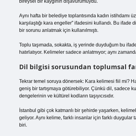
bireysel bir kaygının dışavurumuydu.
Aynı hafta bir belediye toplantısında kadın istihdamı ü
karşılaştığı kara engeller” ifadesini kullandı. Bu ifade
bir sorunu anlatmak için kullanılmıştı.
Toplu taşımada, sokakta, iş yerinde duyduğum bu ifadel
hatırlatıyor. Kelimeler sadece anlatmıyor; aynı zamand
Dil bilgisi sorusundan toplumsal fa
Tekrar temel soruya dönersek: Kara kelimesi fiil mi? Hayı
geniş bir tartışmaya götürebiliyor. Çünkü dil, sadece kur
dengelerinin ve kültürel kodların taşıyıcısıdır.
İstanbul gibi çok katmanlı bir şehirde yaşarken, kelim
geliyor. Aynı kelime, farklı insanlar için farklı duygula
biri.