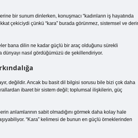
zerine bir sunum dinlerken, konuşmacı “kadınların iş hayatında
 dikkat çekiciydi çünkü “kara” burada görünmez, sistemsel ve deri
er bana dilin ne kadar güçlü bir araç olduğunu sürekli
a dünyayı nasıl gördüğümüzü de şekillendiriyor.
rkındalığa
r, değildir. Ancak bu basit dil bilgisi sorusu bile bizi çok daha
allardan ibaret bir sistem değil; toplumsal ilişkilerin, güç
elerin anlamlarının sabit olmadığını görmek daha kolay hale
r taşıyabiliyor. “Kara” kelimesi de bunun en güçlü örneklerinden