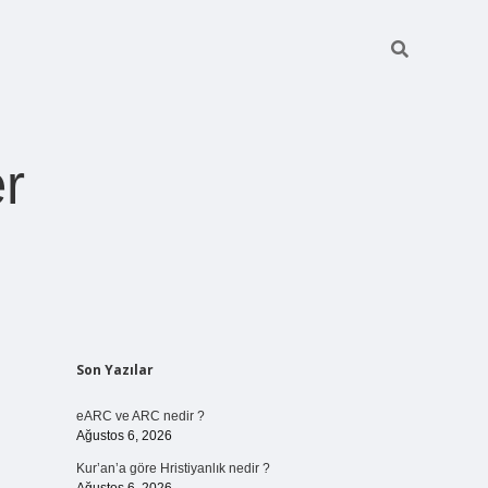
r
Sidebar
Son Yazılar
pia bella casino giriş
eARC ve ARC nedir ?
Ağustos 6, 2026
Kur’an’a göre Hristiyanlık nedir ?