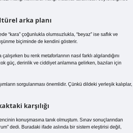
ltürel arka planı
ede “kara” çoğunlukla olumsuzlukla, “beyaz” ise saflık ve
, düşünme biçiminde de kendini gösterir.
 çalışırken bu renk metaforlarının nasıl farklı algılandığını
 güç, derinlik ve ciddiyet anlamına gelirken, bazıları için
şımların sorgulanması önemlidir. Çünkü dildeki yerleşik kalıplar,
aktaki karşılığı
ğrencinin konuşmasına tanık olmuştum. Sınav sonuçlarından
rum” dedi. Buradaki ifade aslında bir sistem eleştirisi değil,