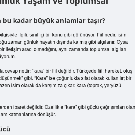
 Günlük Yaşam ve Toplumsal
 bu kadar büyük anlamlar taşır?
isiyle ilgili, sınıf içi bir konu gibi görünüyor. Fiil nedir, isim
 çoğu zaman günlük hayatın dışında kalmış gibi algılanır. Oysa
bir iletişim aracı olmadığını, aynı zamanda toplumsal algıları
diyorum.
cevap nettir: “kara” bir fiil değildir. Türkçede fiil; hareket, oluş
üşünmek” gibi. “Kara” ise çoğunlukla sıfat olarak kullanılır; bir
 Bazen isim olarak da karşımıza çıkar: kara (toprak, yeryüzü
en ibaret değildir. Özellikle “kara” gibi güçlü çağrışımları ola
nlam katmanlarına dönüşür.
gücü